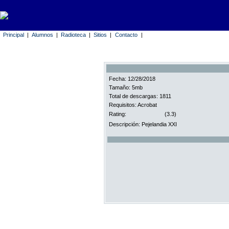
Principal
|
Alumnos
|
Radioteca
|
Sitios
|
Contacto
|
Fecha: 12/28/2018
Tamaño: 5mb
Total de descargas: 1811
Requisitos: Acrobat
Rating:
(3.3)
Descripción: Pejelandia XXI