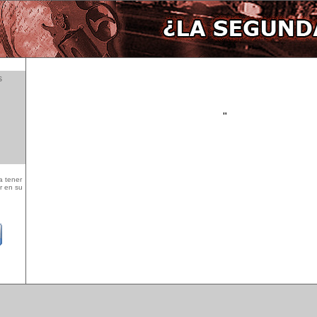
s
"
a tener
r en su