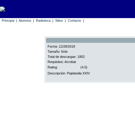
Principal
|
Alumnos
|
Radioteca
|
Sitios
|
Contacto
|
Fecha: 12/28/2018
Tamaño: 5mb
Total de descargas: 1802
Requisitos: Acrobat
Rating:
(4.5)
Descripción: Pejelandia XXIV